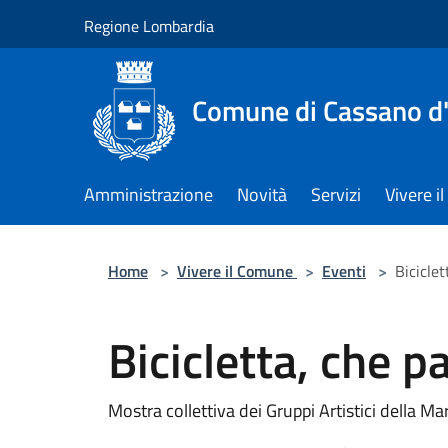
Salta al contenuto principale
Regione Lombardia
Comune di Cassano d
Amministrazione
Novità
Servizi
Vivere 
Home
>
Vivere il Comune
>
Eventi
>
Biciclet
Bicicletta, che p
Mostra collettiva dei Gruppi Artistici della M