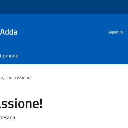
'Adda
Seguici su
il Comune
ta, che passione!
assione!
artesana