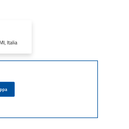
, Italia
appa