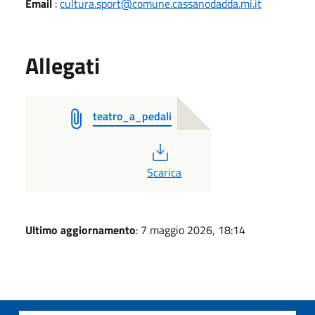
Email
:
cultura.sport@comune.cassanodadda.mi.it
Allegati
teatro_a_pedali
PDF
Scarica
Ultimo aggiornamento
: 7 maggio 2026, 18:14