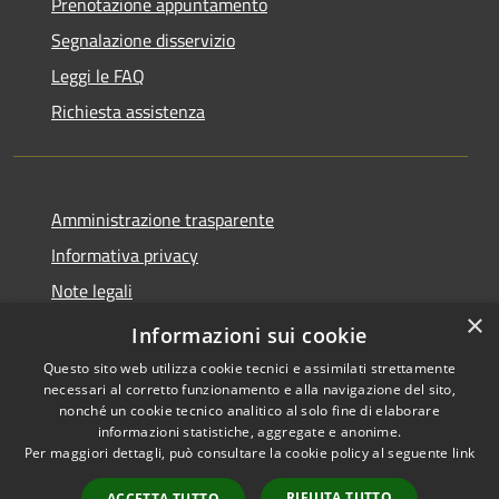
Prenotazione appuntamento
Segnalazione disservizio
Leggi le FAQ
Richiesta assistenza
Amministrazione trasparente
Informativa privacy
Note legali
×
Dichiarazione di accessibilità
Informazioni sui cookie
Questo sito web utilizza cookie tecnici e assimilati strettamente
necessari al corretto funzionamento e alla navigazione del sito,
nonché un cookie tecnico analitico al solo fine di elaborare
informazioni statistiche, aggregate e anonime.
RSS
Copyright © 2026 • Comune di
Per maggiori dettagli, può consultare la cookie policy al seguente
link
Accessibilità
Cassano d'Adda • Powered by
Privacy
Municipium
Accesso
•
RIFIUTA TUTTO
ACCETTA TUTTO