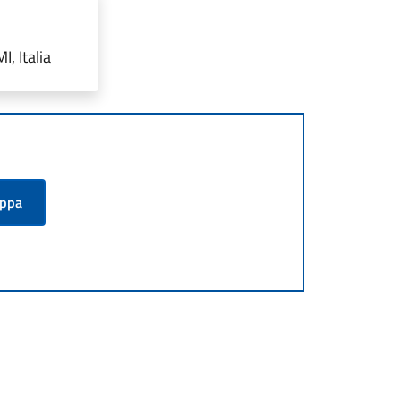
, Italia
appa