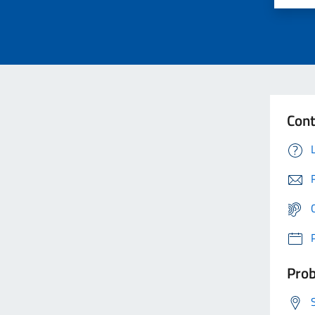
Cont
Prob