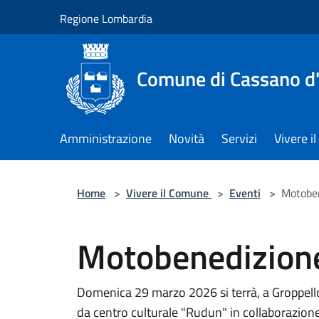
Salta al contenuto principale
Regione Lombardia
Comune di Cassano d
Amministrazione
Novità
Servizi
Vivere 
Home
>
Vivere il Comune
>
Eventi
>
Motobe
Motobenedizion
Domenica 29 marzo 2026 si terrà, a Groppello
da centro culturale "Rudun" in collaborazion