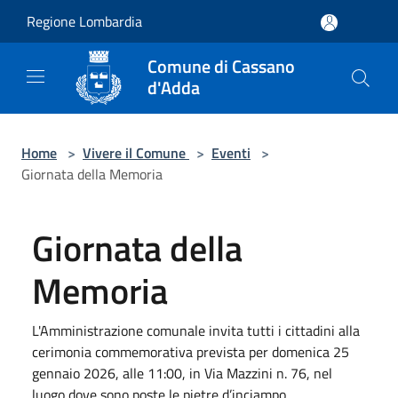
Salta al contenuto principale
Regione Lombardia
Comune di Cassano
d'Adda
Home
>
Vivere il Comune
>
Eventi
>
Giornata della Memoria
Giornata della
Memoria
L'Amministrazione comunale invita tutti i cittadini alla
cerimonia commemorativa prevista per domenica 25
gennaio 2026, alle 11:00, in Via Mazzini n. 76, nel
luogo dove sono poste le pietre d’inciampo.