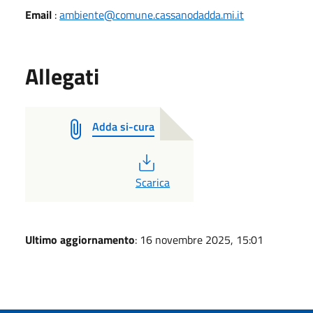
Email
:
ambiente@comune.cassanodadda.mi.it
Allegati
Adda si-cura
PDF
Scarica
Ultimo aggiornamento
: 16 novembre 2025, 15:01