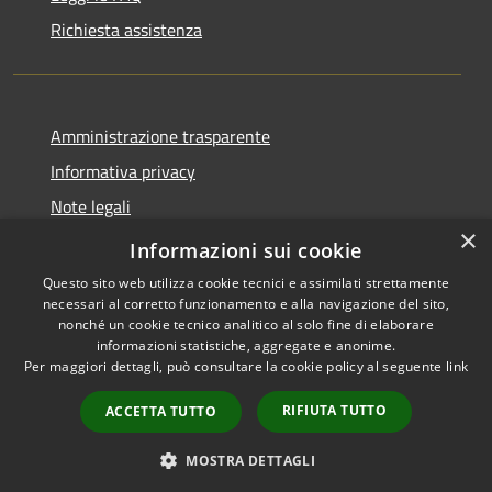
Richiesta assistenza
Amministrazione trasparente
Informativa privacy
Note legali
×
Dichiarazione di accessibilità
Informazioni sui cookie
Questo sito web utilizza cookie tecnici e assimilati strettamente
necessari al corretto funzionamento e alla navigazione del sito,
nonché un cookie tecnico analitico al solo fine di elaborare
informazioni statistiche, aggregate e anonime.
RSS
Copyright © 2026 • Comune di
Per maggiori dettagli, può consultare la cookie policy al seguente
link
Accessibilità
Cassano d'Adda • Powered by
Privacy
Municipium
Accesso
•
RIFIUTA TUTTO
ACCETTA TUTTO
Cookie
redazione
Mappa del sito
MOSTRA DETTAGLI