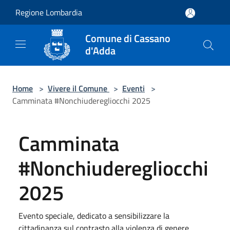
Salta al contenuto principale
Regione Lombardia
Comune di Cassano
d'Adda
Home
>
Vivere il Comune
>
Eventi
>
Camminata #Nonchiuderegliocchi 2025
Camminata
#Nonchiuderegliocchi
2025
Evento speciale, dedicato a sensibilizzare la
cittadinanza sul contrasto alla violenza di genere.