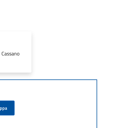
2 Cassano
appa