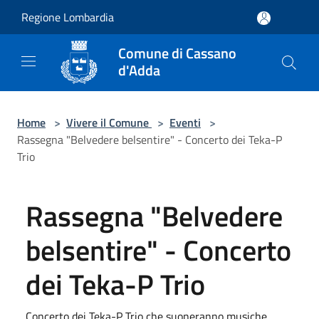
Salta al contenuto principale
Regione Lombardia
Comune di Cassano
d'Adda
Home
>
Vivere il Comune
>
Eventi
>
Rassegna "Belvedere belsentire" - Concerto dei Teka-P
Trio
Rassegna "Belvedere
belsentire" - Concerto
dei Teka-P Trio
Concerto dei Teka-P Trio che suoneranno musiche