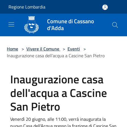
Salta al contenuto principale
Regione Lombardia
Comune di Cassano
d'Adda
Home
>
Vivere il Comune
>
Eventi
>
Inaugurazione casa dell'acqua a Cascine San Pietro
Inaugurazione casa
dell'acqua a Cascine
San Pietro
Venerdì 20 giugno, alle 11:00, verrà inaugurata la
nuovo Casa dell'Acqua presso la frazione di Cascine San