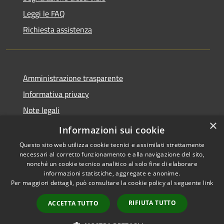
Leggi le FAQ
Richiesta assistenza
Amministrazione trasparente
Informativa privacy
Note legali
×
Dichiarazione di accessibilità
Informazioni sui cookie
Questo sito web utilizza cookie tecnici e assimilati strettamente
necessari al corretto funzionamento e alla navigazione del sito,
nonché un cookie tecnico analitico al solo fine di elaborare
informazioni statistiche, aggregate e anonime.
RSS
Copyright © 2026 • Comune di
Per maggiori dettagli, può consultare la cookie policy al seguente
link
Accessibilità
Cassano d'Adda • Powered by
Privacy
Municipium
Accesso
•
RIFIUTA TUTTO
ACCETTA TUTTO
Cookie
redazione