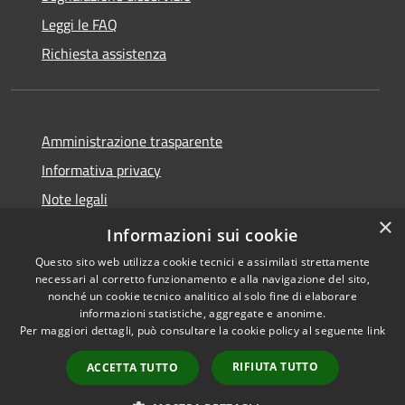
Leggi le FAQ
Richiesta assistenza
Amministrazione trasparente
Informativa privacy
Note legali
×
Dichiarazione di accessibilità
Informazioni sui cookie
Questo sito web utilizza cookie tecnici e assimilati strettamente
necessari al corretto funzionamento e alla navigazione del sito,
nonché un cookie tecnico analitico al solo fine di elaborare
informazioni statistiche, aggregate e anonime.
RSS
Copyright © 2026 • Comune di
Per maggiori dettagli, può consultare la cookie policy al seguente
link
Accessibilità
Cassano d'Adda • Powered by
Privacy
Municipium
Accesso
•
RIFIUTA TUTTO
ACCETTA TUTTO
Cookie
redazione