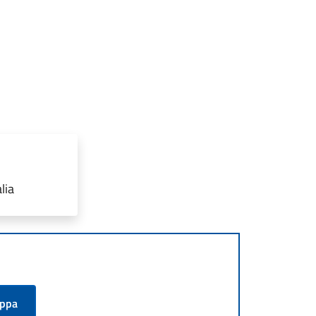
lia
appa