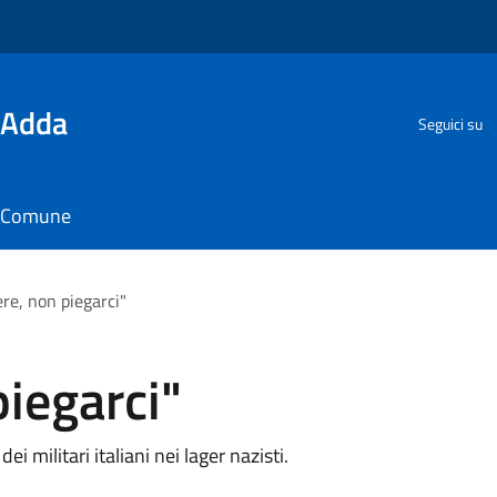
'Adda
Seguici su
il Comune
ere, non piegarci"
piegarci"
i militari italiani nei lager nazisti.