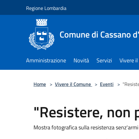
Salta al contenuto principale
Regione Lombardia
Comune di Cassano d
Amministrazione
Novità
Servizi
Vivere 
Home
>
Vivere il Comune
>
Eventi
>
"Resist
"Resistere, non 
Mostra fotografica sulla resistenza senz'armi de