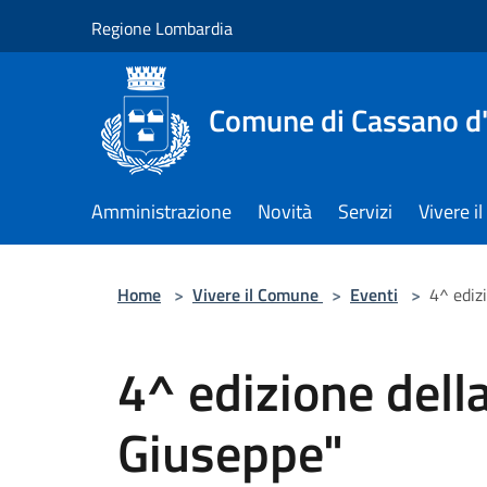
Salta al contenuto principale
Regione Lombardia
Comune di Cassano d
Amministrazione
Novità
Servizi
Vivere 
Home
>
Vivere il Comune
>
Eventi
>
4^ ediz
4^ edizione del
Giuseppe"